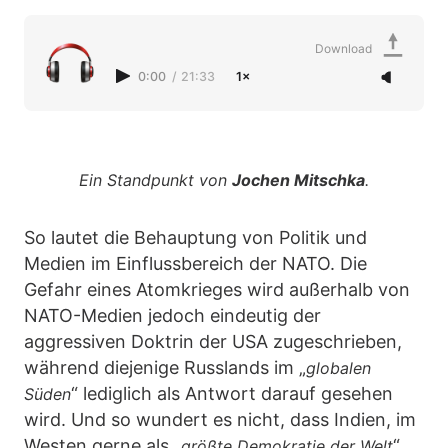
Download
0:00
/
21:33
1×
Ein Standpunkt von
Jochen Mitschka
.
So lautet die Behauptung von Politik und
Medien im Einflussbereich der NATO. Die
Gefahr eines Atomkrieges wird außerhalb von
NATO-Medien jedoch eindeutig der
aggressiven Doktrin der USA zugeschrieben,
während diejenige Russlands im „
globalen
“ lediglich als Antwort darauf gesehen
Süden
wird. Und so wundert es nicht, dass Indien, im
Westen gerne als „
“
größte Demokratie der Welt