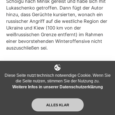
Schoigu nach Minsk gereist und habe sich mit
Lukaschenko getroffen. Dann fügt der Autor
hinzu, dass Gerüchte kursierten, wonach ein
russischer Angriff auf die westliche Region der
Ukraine und Kiew (100 km von der
weißrussischen Grenze entfernt) im Rahmen
einer bevorstehenden Winteroffensive nicht
auszuschließen sei.
Wie dem auch sei, so habe Putin vor dem
Besuch in Minsk per Videokonferenz ein
Diese Seite nutzt technisch notwendige Cookie. Wenn Sie
Treffen mit den ständigen Mitgliedern des
die Seite nutzen, stimmen Sie der Nutzung zu.
Sicherheitsrats abgehalten, um
"aktuelle Fragen
Weitere Infos in unserer Datenschutzerklärung
der Gewährleistung der nationalen Sicherheit in
verschiedenen Bereichen zu erörtern... [und] auch
unsere Interaktion mit den Nachbarn in Bezug auf
ALLES KLAR
bestimmte äußerst wichtige Aspekte zu