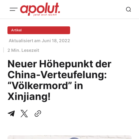
Artikel
Aktualisiert am
Juni 18, 2022
2 Min. Lesezeit
Neuer Höhepunkt der
China-Verteufelung:
“Völkermord” in
Xinjiang!