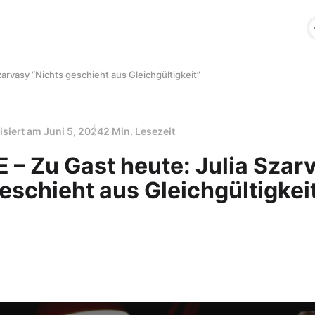
arvasy “Nichts geschieht aus Gleichgültigkeit”
isiert am
Juni 5, 2024
2 Min. Lesezeit
 – Zu Gast heute: Julia Szar
eschieht aus Gleichgültigkei