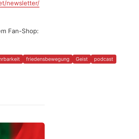
et/newsletter/
rem Fan-Shop:
hrbarkeit
friedensbewegung
Geist
podcast