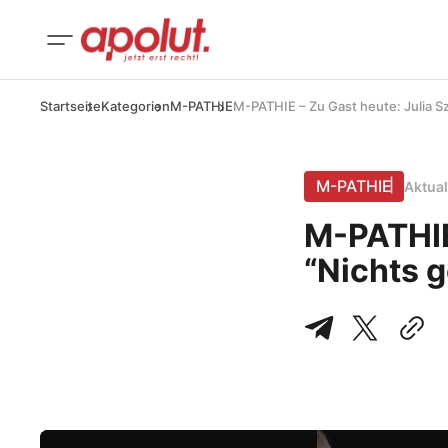
Startseite
Kategorien
M-PATHIE
M-PATHIE – Zu Gast heute: Julia Sz
M-PATHIE
Aktual
M-PATHIE
“Nichts g