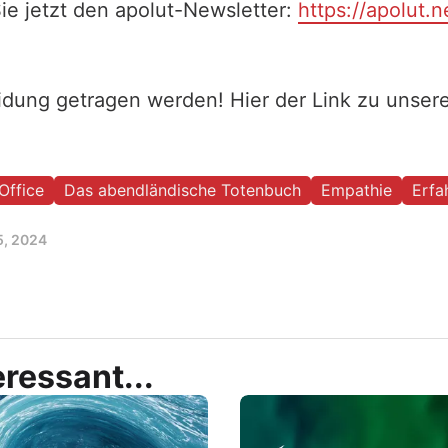
ie jetzt den apolut-Newsletter:
https://apolut.n
eidung getragen werden! Hier der Link zu unse
Office
Das abendländische Totenbuch
Empathie
Erfa
5, 2024
ressant...