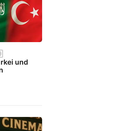
rkei und
n