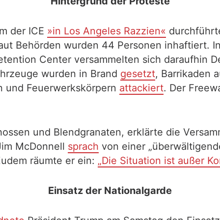
Hintergrund der Proteste
em der ICE
»in Los Angeles Razzien«
durchführt
t Behörden wurden 44 Personen inhaftiert. In
etention Center versammelten sich daraufhin D
Fahrzeuge wurden in Brand
gesetzt
, Barrikaden 
hen und Feuerwerkskörpern
attackiert
. Der Freew
chossen und Blendgranaten, erklärte die Vers
 Jim McDonnell
sprach
von einer „überwältigende
 Zudem räumte er ein:
„Die Situation ist außer Ko
Einsatz der Nationalgarde