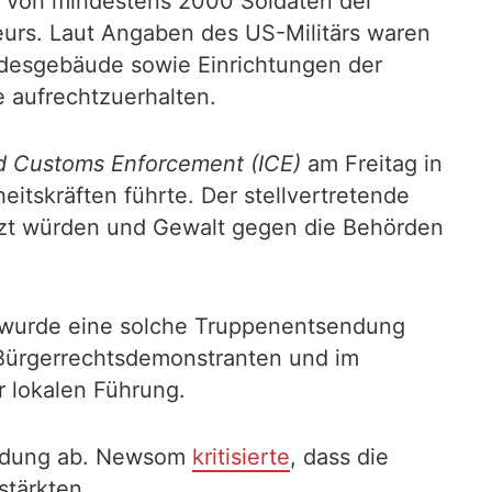
 von mindestens 2000 Soldaten der
urs. Laut Angaben des US-Militärs waren
undesgebäude sowie Einrichtungen der
 aufrechtzuerhalten.
d Customs Enforcement (ICE)
am Freitag in
tskräften führte. Der stellvertretende
tzt würden und Gewalt gegen die Behörden
zt wurde eine solche Truppenentsendung
Bürgerrechtsdemonstranten und im
r lokalen Führung.
ndung ab. Newsom
kritisierte
, dass die
stärkten.