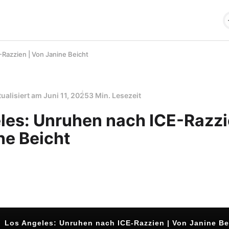
Razzien | Von Janine Beicht
tualisiert am
Juni 11, 2025
3 Min. Lesezeit
les: Unruhen nach ICE-Razzi
ne Beicht