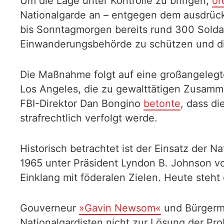
Um die Lage unter Kontrolle zu bringen,
or
Nationalgarde an – entgegen dem ausdrück
bis Sonntagmorgen bereits rund 300 Soldat
Einwanderungsbehörde zu schützen und di
Die Maßnahme folgt auf eine großangeleg
Los Angeles, die zu gewalttätigen Zusamm
FBI-Direktor Dan Bongino
betonte
, dass d
strafrechtlich verfolgt werde.
Historisch betrachtet ist der Einsatz der
1965 unter Präsident Lyndon B. Johnson 
Einklang mit föderalen Zielen. Heute steht
Gouverneur
»Gavin Newsom«
und Bürgerme
Nationalgardisten nicht zur Lösung der Pr