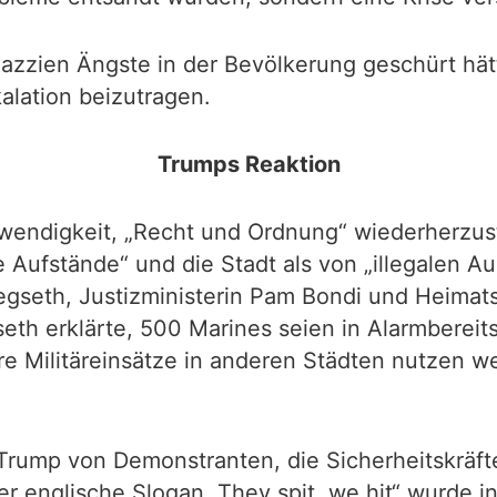
Razzien Ängste in der Bevölkerung geschürt hä
kalation beizutragen.
Trumps Reaktion
endigkeit, „Recht und Ordnung“ wiederherzustel
e Aufstände“ und die Stadt als von „illegalen Au
egseth, Justizministerin Pam Bondi und Heimats
th erklärte, 500 Marines seien in Alarmbereitsc
ere Militäreinsätze in anderen Städten nutzen w
h Trump von Demonstranten, die Sicherheitskrä
Der englische Slogan „They spit, we hit“ wurde