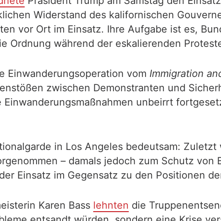
dnete
Präsident Trump am Samstag den Einsatz
lichen Widerstand des kalifornischen Gouverne
en vor Ort im Einsatz. Ihre Aufgabe ist es, B
e Ordnung während der eskalierenden Proteste
te Einwanderungsoperation vom
Immigration an
enstößen zwischen Demonstranten und Sicherhei
ie Einwanderungsmaßnahmen unbeirrt fortgese
 Nationalgarde in Los Angeles bedeutsam: Zulet
vorgenommen – damals jedoch zum Schutz von 
 der Einsatz im Gegensatz zu den Positionen de
isterin Karen Bass
lehnten
die Truppenentse
obleme entsandt würden, sondern eine Krise ver