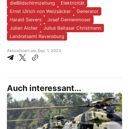
dieBildschirmzeitung
Elektrizität
Ernst Ulrich von Weizsäcker
Generator
Harald Sievers
Josef Dennenmoser
Julian Aicher
Julius Baltasar Christmann
Landratsamt Ravensburg
Aktualisiert am
Sep. 1, 2023
Auch interessant...