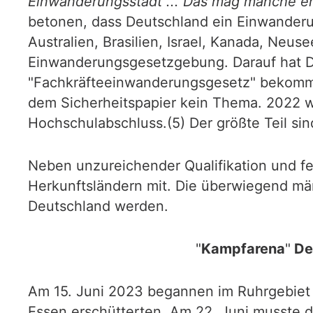
Einwanderungsstadt ... Das mag manche ers
betonen, dass Deutschland ein Einwanderun
Australien, Brasilien, Israel, Kanada, Neu
Einwanderungsgesetzgebung. Darauf hat De
"Fachkräfteeinwanderungsgesetz" bekomme
dem Sicherheitspapier kein Thema. 2022 w
Hochschulabschluss.(5) Der größte Teil sin
Neben unzureichender Qualifikation und fe
Herkunftsländern mit. Die überwiegend männ
Deutschland werden.
"
Kampfarena
"
Deu
Am 15. Juni 2023 begannen im Ruhrgebiet
Essen erschütterten. Am 22. Juni musste d