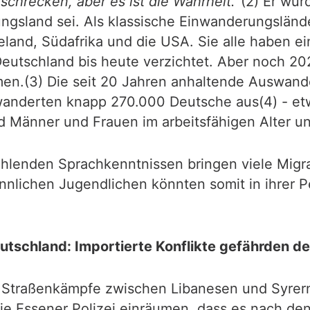
chrecken, aber es ist die Wahrheit.“
(2) Er wu
gsland sei. Als klassische Einwanderungsländer
seeland, Südafrika und die USA. Sie alle haben 
utschland bis heute verzichtet. Aber noch 202
n.(3) Die seit 20 Jahren anhaltende Auswande
anderten knapp 270.000 Deutsche aus(4) - etw
d Männer und Frauen im arbeitsfähigen Alter und
hlenden Sprachkenntnissen bringen viele Migran
lichen Jugendlichen könnten somit in ihrer Per
tschland: Importierte Konflikte gefährden de
 Straßenkämpfe zwischen Libanesen und Syrern
ie Essener Polizei einräumen, dass es nach den