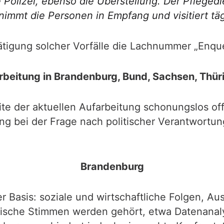
 Polizei, ebenso die Überstellung. Der Pflege
immt die Personen in Empfang und visitiert tägl
tätigung solcher Vorfälle die Lachnummer „Enq
rbeitung in Brandenburg, Bund, Sachsen, Thür
izite der aktuellen Aufarbeitung schonungslos 
ng bei der Frage nach politischer Verantwortung
Brandenburg
r Basis: soziale und wirtschaftliche Folgen, A
ische Stimmen werden gehört, etwa Datenanalys