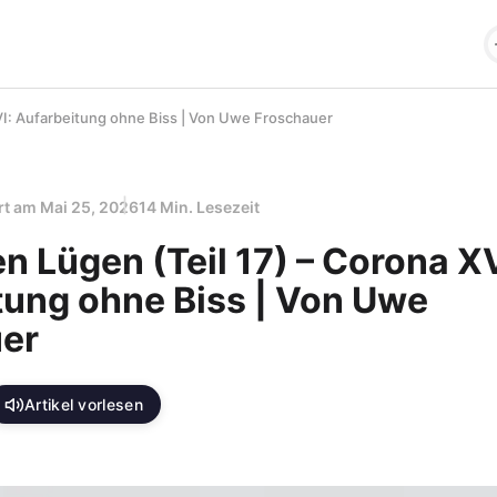
VI: Aufarbeitung ohne Biss | Von Uwe Froschauer
ert am
Mai 25, 2026
14 Min. Lesezeit
n Lügen (Teil 17) – Corona XV
tung ohne Biss | Von Uwe
er
Artikel vorlesen