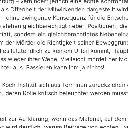
burg – verhindert jedoch eine echte Konfronta
 als Offenheit der Mitwirkenden dargestellt wird
y – ohne zwingende Konsequenz für die Entschei
 stehen gleichberechtigt neben Positionen, di
t statt, sondern ein gleichberechtigtes Nebenei
 der Mörder die Richtigkeit seiner Beweggründe
d es letztendlich zu keinem Urteil kommt, Haup
 wieder ihrer Wege. Vielleicht mordet der Mör
ter aus. Passieren kann ihm ja nichts!
 Koch-Institut sich aus Terminen zurückziehen 
en, deren Rolle kritisch beleuchtet werden müss
eit zur Aufklärung, wenn das Material, auf dem 
t wird deutlich, warum Beiträge von echten Ex