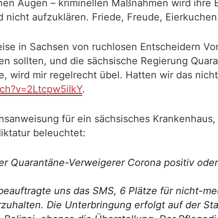
en Augen – kriminellen Maßnahmen wird ihre B
nd nicht aufzuklären. Friede, Freude, Eierkuchen
eise in Sachsen von ruchlosen Entscheidern Vor
 sollten, und die sächsische Regierung Quara
e, wird mir regelrecht übel. Hatten wir das nic
ch?v=2Ltcpw5iIkY
.
nsanweisung für ein sächsisches Krankenhaus,
ktatur beleuchtet:
er Quarantäne-Verweigerer Corona positiv oder 
beauftragte uns das SMS, 6 Plätze für nicht-m
uhalten. Die Unterbringung erfolgt auf der Sta