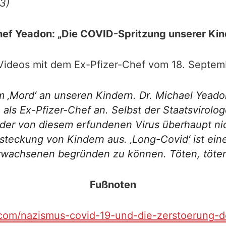
(3)
hef Yeadon: „Die COVID-Spritzung unserer Kind
Videos mit dem Ex-Pfizer-Chef vom 18. Septemb
am ‚Mord‘ an unseren Kindern. Dr. Michael Yea
ls Ex-Pfizer-Chef an. Selbst der Staatsvirolog
r von diesem erfundenen Virus überhaupt nicht
teckung von Kindern aus. ‚Long-Covid‘ ist ein
wachsenen begründen zu können. Töten, töten,
Fußnoten
ei.com/nazismus-covid-19-und-die-zerstoerung-