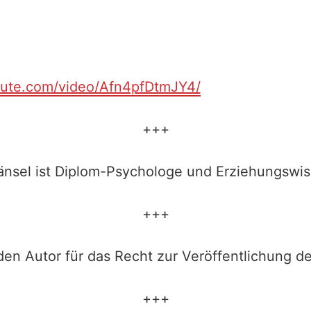
hute.com/video/Afn4pfDtmJY4/
+++
änsel ist Diplom-Psychologe und Erziehungswis
+++
en Autor für das Recht zur Veröffentlichung de
+++