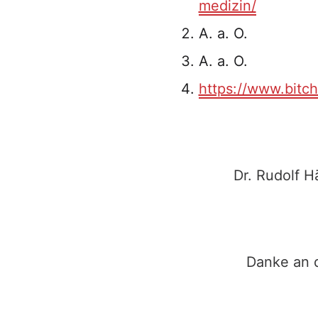
medizin/
A. a. O.
A. a. O.
https://www.bitc
Dr. Rudolf H
Danke an d