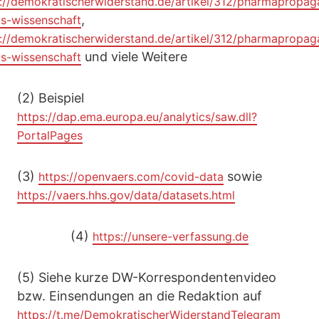
s://demokratischerwiderstand.de/artikel/312/pharmapropag
,
us-wissenschaft
s://demokratischerwiderstand.de/artikel/312/pharmapropag
und viele Weitere
us-wissenschaft
(2) Beispiel
https://dap.ema.europa.eu/analytics/saw.dll?
PortalPages
(3)
sowie
https://openvaers.com/covid-data
https://vaers.hhs.gov/data/datasets.html
(4)
https://unsere-verfassung.de
(5) Siehe kurze DW-Korrespondentenvideo
bzw. Einsendungen an die Redaktion auf
https://t.me/DemokratischerWiderstandTelegram