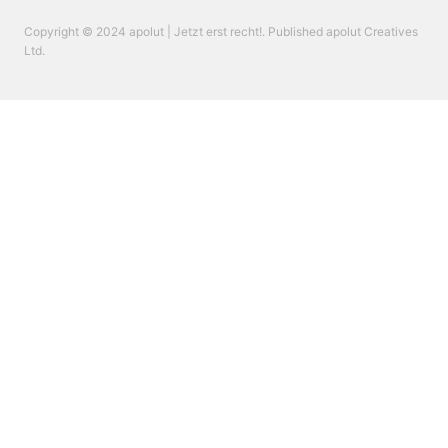
Copyright © 2024 apolut | Jetzt erst recht!. Published apolut Creatives
Ltd.