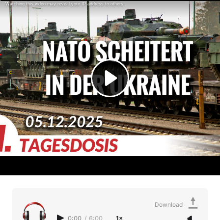
Download
0:00
/
6:00
1×