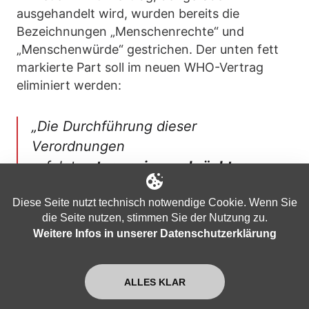
ausgehandelt wird, wurden bereits die
Bezeichnungen „Menschenrechte“ und
„Menschenwürde“ gestrichen. Der unten fett
markierte Part soll im neuen WHO-Vertrag
eliminiert werden:
„Die Durchführung dieser
Verordnungen
erfolgt
unter uneingeschränkter
Achtung der Würde, der
Diese Seite nutzt technisch notwendige Cookie. Wenn Sie
Menschenrechte und der
die Seite nutzen, stimmen Sie der Nutzung zu.
Grundfreiheiten der Menschen
auf der
Weitere Infos in unserer Datenschutzerklärung
Grundlage der Grundsätze der
Gleichheit, der Inklusivität und der
ALLES KLAR
Kohärenz und in Übereinstimmung mit
den gemeinsamen, aber