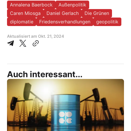
Annalena Baerbock
Außenpolitik
Caren Miosga
Daniel Gerlach
Die Grünen
diplomatie
Friedensverhandlungen
geopolitik
Aktualisiert am
Okt. 21, 2024
Auch interessant...