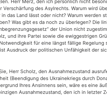
en. Herr Merz, den ich persönlich nicht beson
ner Verschärfung des Asylrechts. Warum wird ü
in das Land lässt oder nicht? Warum werden str
ben? Was gibt es da noch zu überlegen? Die li
begrenzungsgesetz“ der Union nicht zugestimm
lz, und ihre Partei sowie die ewiggestrigen G
twendigkeit für eine längst fällige Regelung 
st Ausdruck der politischen Unfähigkeit der si
 Sie, Herr Scholz, den Ausnahmezustand ausruf
rheit (Beendigung des Ukrainekriegs durch Don
ergrund Ihres Ansinnens sein, wäre es eine äuße
 einzigen Ausnahmezustand, den ich in letzter Z