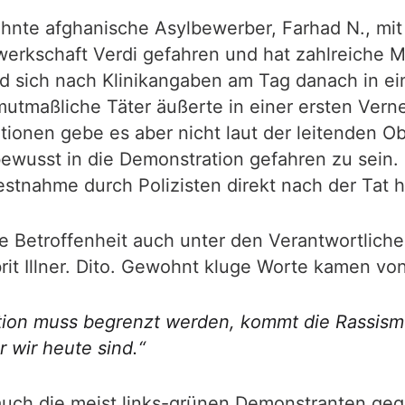
ehnte afghanische Asylbewerber, Farhad N., mit
schaft Verdi gefahren und hat zahlreiche Men
nd sich nach Klinikangaben am Tag danach in ei
 mutmaßliche Täter äußerte in einer ersten Ver
tionen gebe es aber nicht laut der leitenden O
ewusst in die Demonstration gefahren zu sein. 
estnahme durch Polizisten direkt nach der Tat 
 Betroffenheit auch unter den Verantwortlichen
rit Illner. Dito. Gewohnt kluge Worte kamen v
ion muss begrenzt werden, kommt die Rassismus
r wir heute sind.“
 auch die meist links-grünen Demonstranten geg