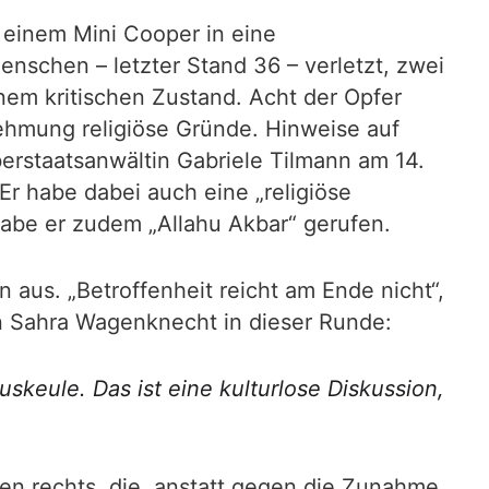
 einem Mini Cooper in eine
schen – letzter Stand 36 – verletzt, zwei
nem kritischen Zustand. Acht der Opfer
nehmung religiöse Gründe. Hinweise auf
berstaatsanwältin Gabriele Tilmann am 14.
Er habe dabei auch eine „religiöse
habe er zudem „Allahu Akbar“ gerufen.
 aus. „Betroffenheit reicht am Ende nicht“,
on Sahra Wagenknecht in dieser Runde:
keule. Das ist eine kulturlose Diskussion,
en rechts, die, anstatt gegen die Zunahme