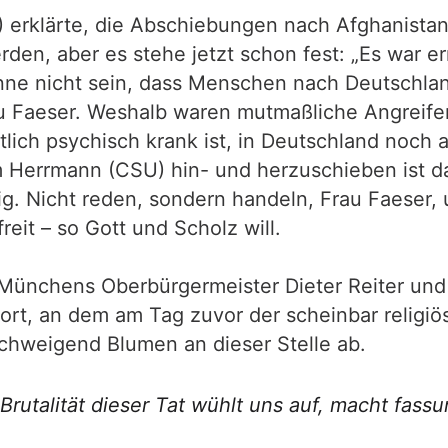
 erklärte, die Abschiebungen nach Afghanista
en, aber es stehe jetzt schon fest: „Es war er
önne nicht sein, dass Menschen nach Deutschla
au Faeser. Weshalb waren mutmaßliche Angreifer
chtlich psychisch krank ist, in Deutschland noch
Herrmann (CSU) hin- und herzuschieben ist da 
ig. Nicht reden, sondern handeln, Frau Faeser, 
eit – so Gott und Scholz will.
 Münchens Oberbürgermeister Dieter Reiter und
ort, an dem am Tag zuvor der scheinbar religi
 schweigend Blumen an dieser Stelle ab.
 Brutalität dieser Tat wühlt uns auf, macht fassu