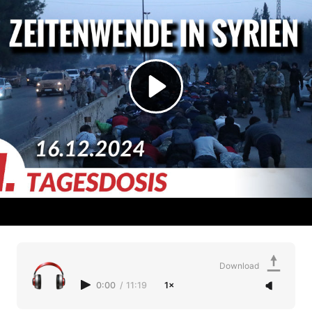
Download
0:00
/
11:19
1×