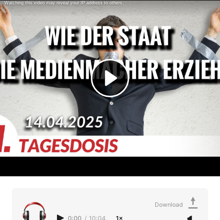
Download
0:00
/
10:04
1×