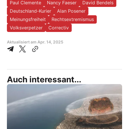
Paul Clemente
Nancy Faeser
David Bendels
Deutschland-Kurier
Alan Posener
Meinungsfreiheit
Rechtsextremismus
Volksverpetzer
Correctiv
Aktualisiert am
Apr. 14, 2025
Auch interessant...