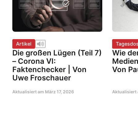
Artikel
Tagesdos
Die großen Lügen (Teil 7)
Wie der
– Corona VI:
Medien
Faktenchecker | Von
Von Pa
Uwe Froschauer
Aktualisiert am
März 17, 2026
Aktualisier