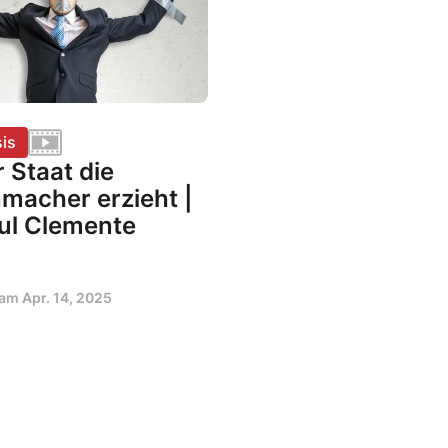
is
 Staat die
macher erzieht |
ul Clemente
t am
Apr. 14, 2025