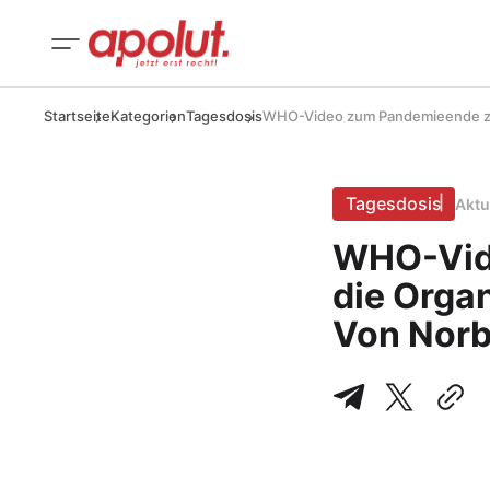
Startseite
Kategorien
Tagesdosis
WHO-Video zum Pandemieende zeigt
Tagesdosis
Aktu
WHO-Vide
die Organ
Von Norb