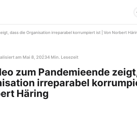
, dass die Organisation irreparabel korrumpiert ist | Von Norbert Häri
alisiert am
Mai 8, 2023
4 Min. Lesezeit
o zum Pandemieende zeigt,
isation irreparabel korrumpier
ert Häring