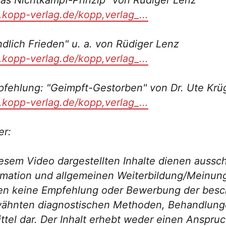
as Nichtkampf-Prinzip" von Rüdiger Lenz
c.kopp-verlag.de/kopp,verlag_...
dlich Frieden" u. a. von Rüdiger Lenz
c.kopp-verlag.de/kopp,verlag_...
fehlung: "Geimpft-Gestorben" von Dr. Ute Krü
c.kopp-verlag.de/kopp,verlag_...
er:
iesem Video dargestellten Inhalte dienen aussch
rmation und allgemeinen Weiterbildung/Meinungs
llen keine Empfehlung oder Bewerbung der bes
wähnten diagnostischen Methoden, Behandlung
ttel dar. Der Inhalt erhebt weder einen Anspruc