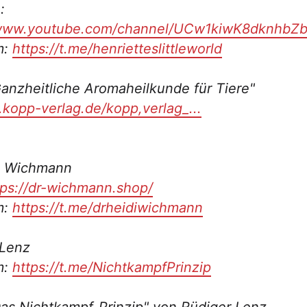
:
/www.youtube.com/channel/UCw1kiwK8dknhb
m:
https://t.me/henrietteslittleworld
anzheitliche Aromaheilkunde für Tiere"
c.kopp-verlag.de/kopp,verlag_...
di Wichmann
tps://dr-wichmann.shop/
m:
https://t.me/drheidiwichmann
 Lenz
m:
https://t.me/NichtkampfPrinzip