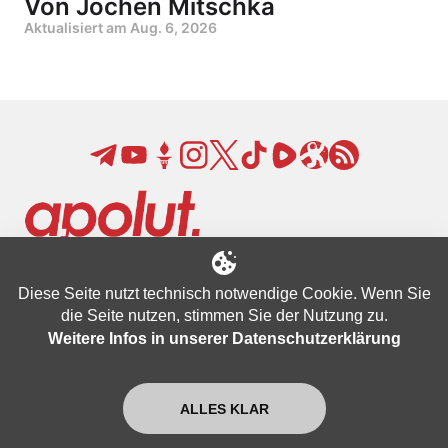
Von Jochen Mitschka
Aktualisiert am
Aug. 6, 2026
Unterstützen
Diese Seite nutzt technisch notwendige Cookie. Wenn Sie
Newsletter
die Seite nutzen, stimmen Sie der Nutzung zu.
Datenschutzbestimmungen
Weitere Infos in unserer Datenschutzerklärung
Nutzungsbedingungen
Impressum
ALLES KLAR
FAQ