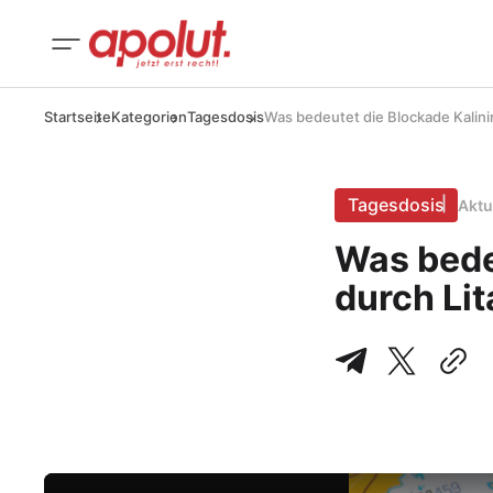
Startseite
Kategorien
Tagesdosis
Was bedeutet die Blockade Kalin
Tagesdosis
Aktu
Was bede
durch Li