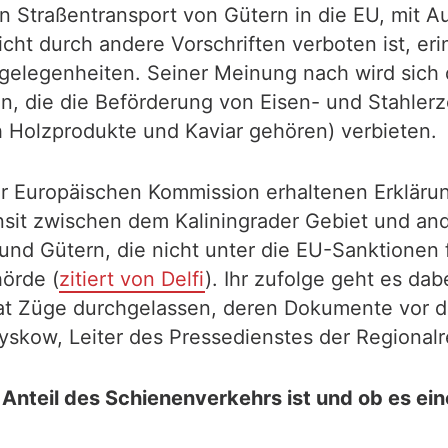
 Straßentransport von Gütern in die EU, mit A
nicht durch andere Vorschriften verboten ist, e
ngelegenheiten. Seiner Meinung nach wird sich 
zen, die die Beförderung von Eisen- und Stahl
 Holzprodukte und Kaviar gehören) verbieten.
er Europäischen Kommission erhaltenen Erkläru
nsit zwischen dem Kaliningrader Gebiet und an
und Gütern, die nicht unter die EU-Sanktionen fa
hörde (
zitiert von Delfi
). Ihr zufolge geht es 
at Züge durchgelassen, deren Dokumente vor de
 Lyskow, Leiter des Pressedienstes der Regiona
Anteil des Schienenverkehrs ist und ob es ein