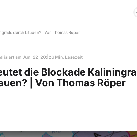
ingrads durch Litauen? | Von Thomas Röper
alisiert am
Juni 22, 2022
6 Min. Lesezeit
utet die Blockade Kaliningr
tauen? | Von Thomas Röper