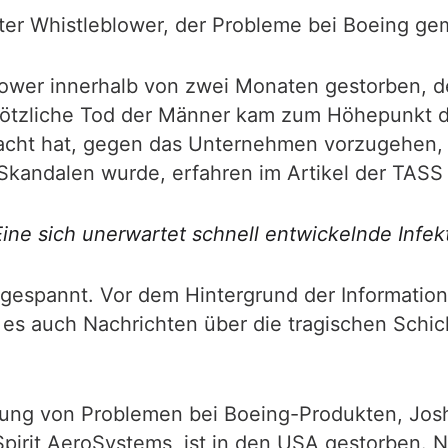
eiter Whistleblower, der Probleme bei Boeing g
blower innerhalb von zwei Monaten gestorben, d
lötzliche Tod der Männer kam zum Höhepunkt de
racht hat, gegen das Unternehmen vorzugehen,
Skandalen wurde, erfahren im Artikel der TASS
Eine sich unerwartet schnell entwickelnde Infek
ngespannt. Vor dem Hintergrund der Informatio
s auch Nachrichten über die tragischen Schick
hung von Problemen bei Boeing-Produkten, Josh
Spirit AeroSystems, ist in den USA gestorben. 