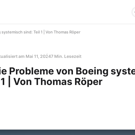
systemisch sind: Teil 1 | Von Thomas Röper
tualisiert am
Mai 11, 2024
7 Min. Lesezeit
e Probleme von Boeing syst
l 1 | Von Thomas Röper