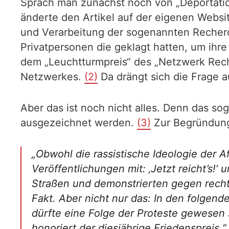
Sprach man zunächst noch von „Deportatio
änderte den Artikel auf der eigenen Websit
und Verarbeitung der sogenannten Recherch
Privatpersonen die geklagt hatten, um ihr
dem „Leuchtturmpreis“ des „Netzwerk Rech
Netzwerkes.
(2)
Da drängt sich die Frage au
Aber das ist noch nicht alles. Denn das s
ausgezeichnet werden.
(3)
Zur Begründung
„
Obwohl die rassistische Ideologie der 
Veröffentlichungen mit: ‚Jetzt reicht’s!
Straßen und demonstrierten gegen rechts
Fakt. Aber nicht nur das: In den folge
dürfte eine Folge der Proteste gewesen 
honoriert der diesjährige Friedenspreis
.“