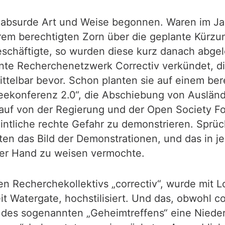
 absurde Art und Weise begonnen. Waren im Jan
hrem berechtigten Zorn über die geplante Kürz
schäftigte, so wurden diese kurz danach abge
nte Recherchenetzwerk Correctiv verkündet, di
ttelbar bevor. Schon planten sie auf einem be
ekonferenz 2.0“, die Abschiebung von Ausländ
 auf von der Regierung und der Open Society 
intliche rechte Gefahr zu demonstrieren. Sprü
en das Bild der Demonstrationen, und das in j
der Hand zu weisen vermochte.
 Recherchekollektivs „correctiv“, wurde mit L
it Watergate, hochstilisiert. Und das, obwohl co
 des sogenannten „Geheimtreffens“ eine Niede