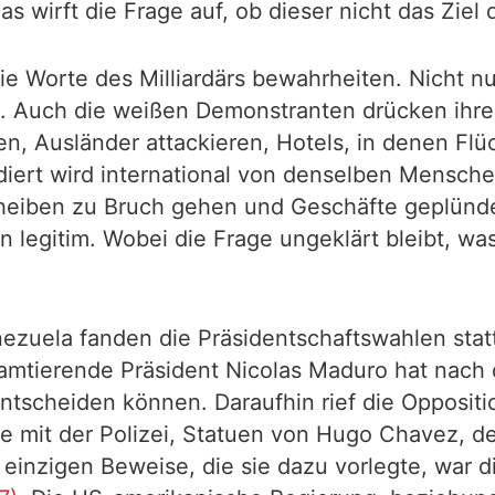
Das wirft die Frage auf, ob dieser nicht das Zie
die Worte des Milliardärs bewahrheiten. Nicht 
s. Auch die weißen Demonstranten drücken ihre 
fen, Ausländer attackieren, Hotels, in denen Flü
diert wird international von denselben Mensch
cheiben zu Bruch gehen und Geschäfte geplünd
n legitim. Wobei die Frage ungeklärt bleibt, w
ezuela fanden die Präsidentschaftswahlen statt
amtierende Präsident Nicolas Maduro hat nach
ntscheiden können. Daraufhin rief die Oppositi
e mit der Polizei, Statuen von Hugo Chavez, 
 einzigen Beweise, die sie dazu vorlegte, war 