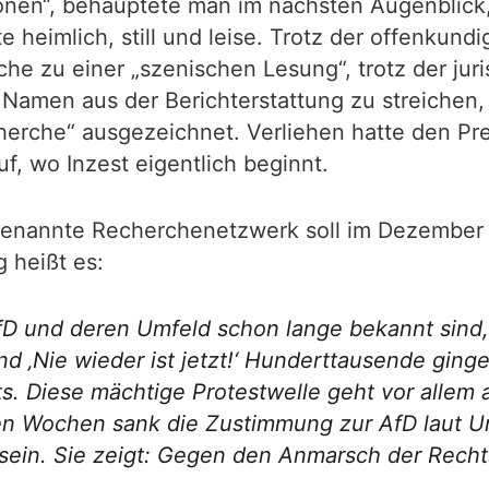
nen“, behauptete man im nächsten Augenblick,
e heimlich, still und leise. Trotz der offenkun
e zu einer „szenischen Lesung“, trotz der jur
e Namen aus der Berichterstattung zu streichen
erche“ ausgezeichnet. Verliehen hatte den Pre
f, wo Inzest eigentlich beginnt.
ogenannte Recherchenetzwerk soll im Dezember 
 heißt es:
AfD und deren Umfeld schon lange bekannt sind
’ und ‚Nie wieder ist jetzt!‘ Hunderttausende gi
. Diese mächtige Protestwelle geht vor allem 
nden Wochen sank die Zustimmung zur AfD laut 
sein. Sie zeigt: Gegen den Anmarsch der Recht