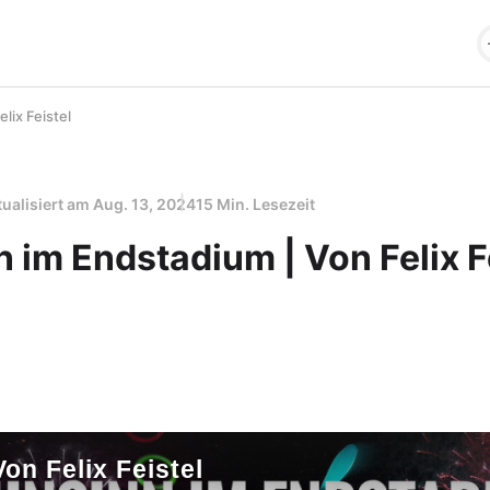
lix Feistel
tualisiert am
Aug. 13, 2024
15 Min. Lesezeit
 im Endstadium | Von Felix F