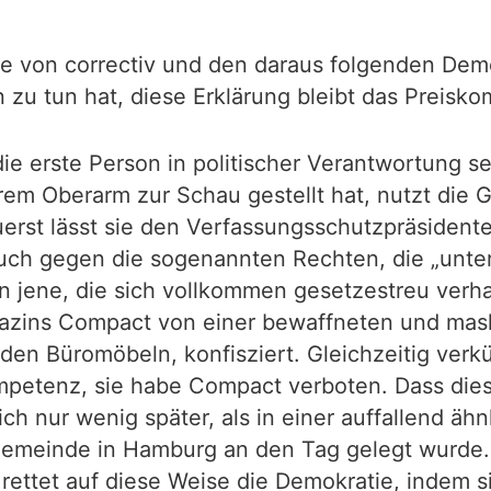
e von correctiv und den daraus folgenden Demo
en zu tun hat, diese Erklärung bleibt das Preisk
 erste Person in politischer Verantwortung seit
rem Oberarm zur Schau gestellt hat, nutzt die 
Zuerst lässt sie den Verfassungsschutzpräside
ch gegen die sogenannten Rechten, die „unterh
 jene, die sich vollkommen gesetzestreu verha
gazins Compact von einer bewaffneten und mas
 den Büromöbeln, konfisziert. Gleichzeitig verk
etenz, sie habe Compact verboten. Dass dies n
ch nur wenig später, als in einer auffallend äh
Gemeinde in Hamburg an den Tag gelegt wurde
 rettet auf diese Weise die Demokratie, indem s