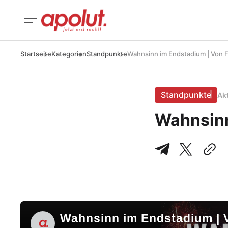
Startseite
Kategorien
Standpunkte
Wahnsinn im Endstadium | Von Fe
Standpunkte
Ak
Wahnsinn