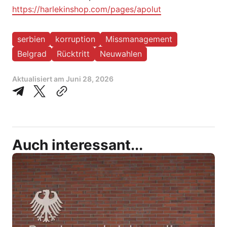
https://harlekinshop.com/pages/apolut
serbien
korruption
Missmanagement
Belgrad
Rücktritt
Neuwahlen
Aktualisiert am
Juni 28, 2026
Auch interessant...