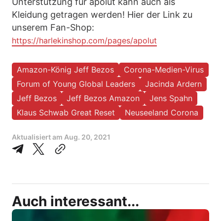
Unterstützung für apolut kann auch als
Kleidung getragen werden! Hier der Link zu
unserem Fan-Shop:
https://harlekinshop.com/pages/apolut
Amazon-König Jeff Bezos
Corona-Medien-Virus
Forum of Young Global Leaders
Jacinda Ardern
Jeff Bezos
Jeff Bezos Amazon
Jens Spahn
Klaus Schwab Great Reset
Neuseeland Corona
Aktualisiert am
Aug. 20, 2021
Auch interessant...