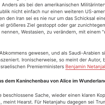
. Anders als bei den amerikanischen Militärinte
publik nicht einfach nur einen weiteren US-am
en den Iran sei es nie nur um das Schicksal e
el größeres Ziel gestoppt oder gar zunichtegem
u nennen, Westasien, zu verändern, mit einem "
m-Abkommens gewesen, und als Saudi-Arabien si
szeniert. Ironischerweise, so meint der Autor, 
israelischen Premierministers
Benjamin Netanja
us dem Kaninchenbau von Alice im Wunderla
e beschlossene Sache, wieder einen klaren Ko
n, meint Hearst. Für Netanjahu dagegen sei Tru