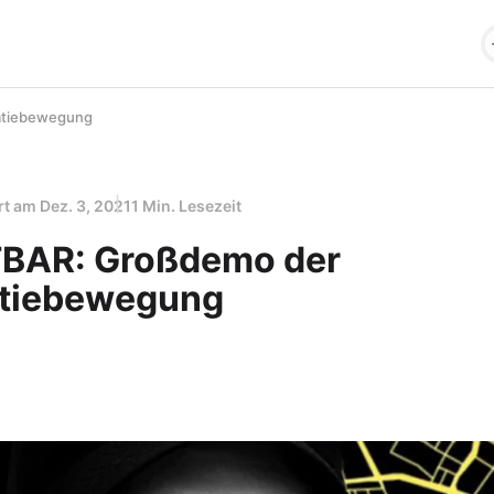
atiebewegung
ert am
Dez. 3, 2021
1 Min. Lesezeit
BAR: Großdemo der
tiebewegung