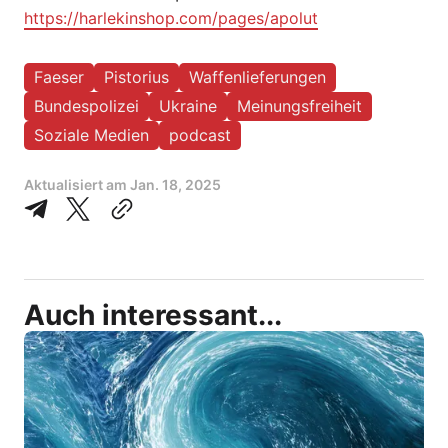
https://harlekinshop.com/pages/apolut
Faeser
Pistorius
Waffenlieferungen
Bundespolizei
Ukraine
Meinungsfreiheit
Soziale Medien
podcast
Aktualisiert am
Jan. 18, 2025
Auch interessant...