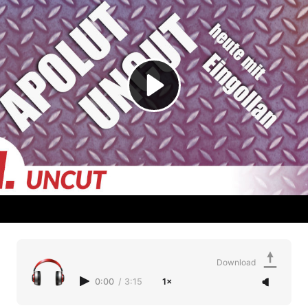
Download
0:00
/
3:15
1×