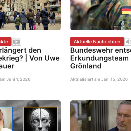
kte
Aktuelle Nachrichten
rlängert den
Bundeswehr ents
ekrieg? | Von Uwe
Erkundungsteam
auer
Grönland
t am
Juni 1, 2026
Aktualisiert am
Jan. 15, 2026