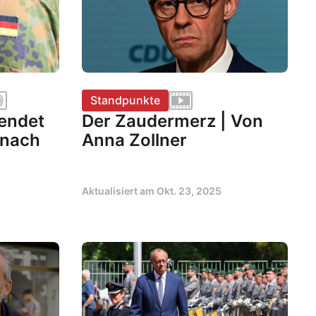
Standpunkte
endet
Der Zaudermerz | Von
 nach
Anna Zollner
Aktualisiert am
Okt. 23, 2025