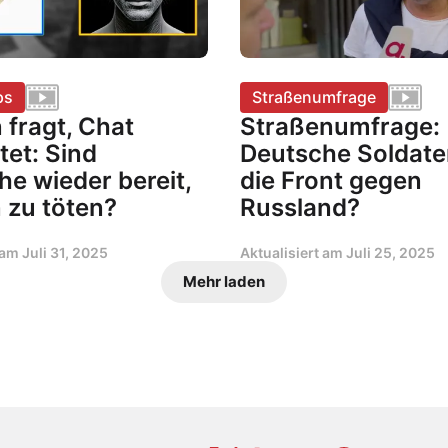
ps
Straßenumfrage
 fragt, Chat
Straßenumfrage:
tet: Sind
Deutsche Soldate
e wieder bereit,
die Front gegen
 zu töten?
Russland?
t am
Juli 31, 2025
Aktualisiert am
Juli 25, 2025
Mehr laden