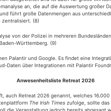
stemanalyse an, die auf die Auswertung große
iert und führt große Datenmengen aus unterschi
zentralisiert. (8)
lyse von der Polizei in mehreren Bundesländern
 Baden-Württemberg. (9)
hen Palantir und Google. Es findet eine Integr
-Daten über Integrationen mit Palantir Foundry
Anwesenheitsliste Retreat 2026
t, auch Retreat 2026 genannt, welches 16.000 D
htenplattform
The Irish Times
zufolge, sollte das
oll die Veranstaltung jedoch bereits abgesagt w