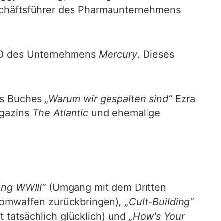
schäftsführer des Pharmaunternehmens
CEO des Unternehmens
Mercury
. Dieses
des Buches
„Warum wir gespalten sind“
Ezra
agazins
The Atlantic
und ehemalige
ing WWIII“
(Umgang mit dem Dritten
tomwaffen zurückbringen)
, „Cult-Building“
 tatsächlich glücklich)
und
„How's Your