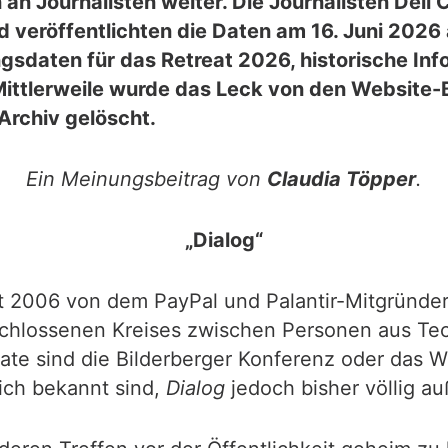
en an Journalisten weiter. Die Journalisten De
d veröffentlichten die Daten am 16. Juni 2026
ngsdaten für das Retreat 2026, historische In
Mittlerweile wurde das Leck von den Website-
Archiv gelöscht.
Ein Meinungsbeitrag von
Claudia Töpper
.
„Dialog“
006 von dem PayPal und Palantir-Mitgründer, Pe
hlossenen Kreises zwischen Personen aus Techn
ate sind die Bilderberger Konferenz oder das 
lich bekannt sind,
Dialog
jedoch bisher völlig auß