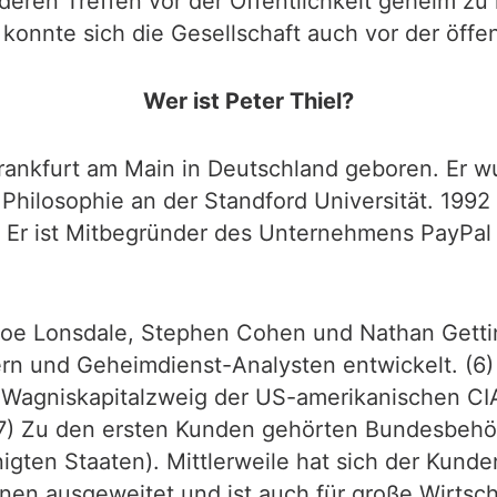
deren Treffen vor der Öffentlichkeit geheim zu 
 konnte sich die Gesellschaft auch vor der öffe
Wer ist Peter Thiel?
Frankfurt am Main in Deutschland geboren. Er w
 Philosophie an der Standford Universität. 1992 a
 Er ist Mitbegründer des Unternehmens PayPal
 Joe Lonsdale, Stephen Cohen und Nathan Gett
kern und Geheimdienst-Analysten entwickelt. (
 Wagniskapitalzweig der US-amerikanischen CIA
. (7) Zu den ersten Kunden gehörten Bundesbeh
igten Staaten). Mittlerweile hat sich der Kund
nen ausgeweitet und ist auch für große Wirtsch