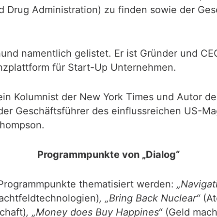
 Drug Administration) zu finden sowie der Ge
und namentlich gelistet. Er ist Gründer und 
nzplattform für Start-Up Unternehmen.
. ein Kolumnist der New York Times und Autor 
d der Geschäftsführer des einflussreichen US-M
Thompson.
Programmpunkte von „Dialog“
 Programmpunkte thematisiert werden:
„Navigat
achtfeldtechnologien)
, „Bring Back Nuclear“
(A
chaft)
, „Money does Buy Happines“
(Geld macht