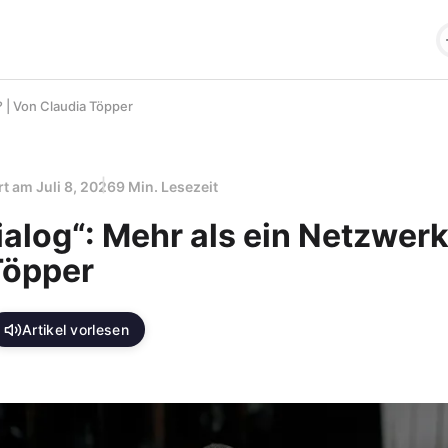
? | Von Claudia Töpper
ert am
Juli 8, 2026
9 Min. Lesezeit
ialog“: Mehr als ein Netzwerk
Töpper
Artikel vorlesen