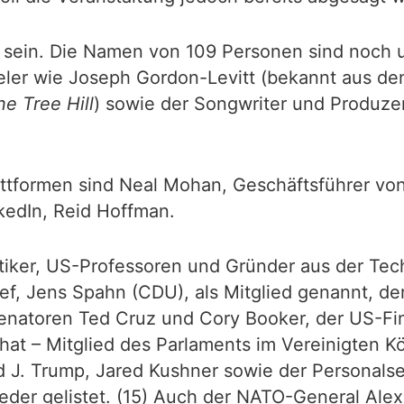
 sein. Die Namen von 109 Personen sind noch 
ler wie Joseph Gordon-Levitt (bekannt aus de
e Tree Hill
) sowie der Songwriter und Produzen
lattformen sind Neal Mohan, Geschäftsführer v
kedIn, Reid Hoffman.
tiker, US-Professoren und Gründer aus der Tech-
ef, Jens Spahn (CDU), als Mitglied genannt, de
enatoren Ted Cruz und Cory Booker, der US-Fin
hat – Mitglied des Parlaments im Vereinigten K
J. Trump, Jared Kushner sowie der Personalse
ieder gelistet. (15) Auch der NATO-General Ale