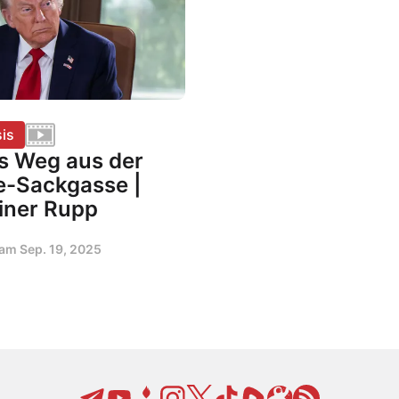
is
s Weg aus der
e-Sackgasse |
iner Rupp
t am
Sep. 19, 2025