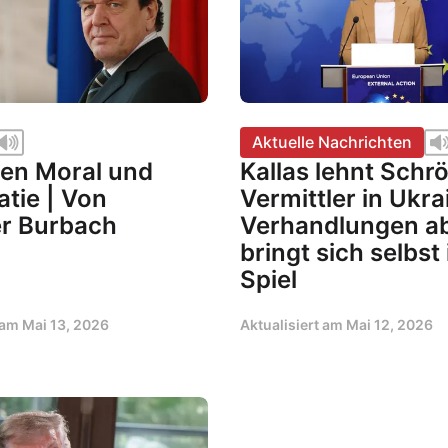
Aktuelle Nachrichten
en Moral und
Kallas lehnt Schrö
tie | Von
Vermittler in Ukra
r Burbach
Verhandlungen a
bringt sich selbst 
Spiel
t am
Mai 13, 2026
Aktualisiert am
Mai 12, 2026