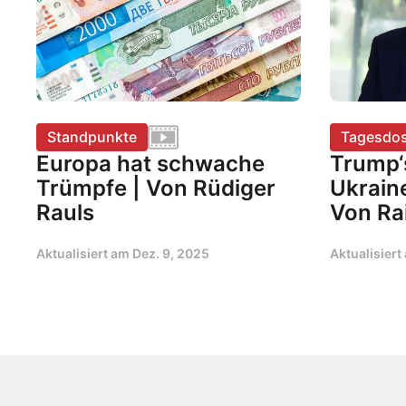
Standpunkte
Tagesdos
Europa hat schwache
Trump‘
Trümpfe | Von Rüdiger
Ukrain
Rauls
Von Ra
Aktualisiert am
Dez. 9, 2025
Aktualisier