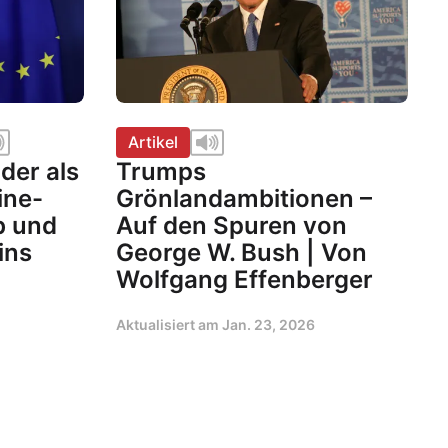
Artikel
der als
Trumps
ine-
Grönlandambitionen –
b und
Auf den Spuren von
ins
George W. Bush | Von
Wolfgang Effenberger
Aktualisiert am
Jan. 23, 2026