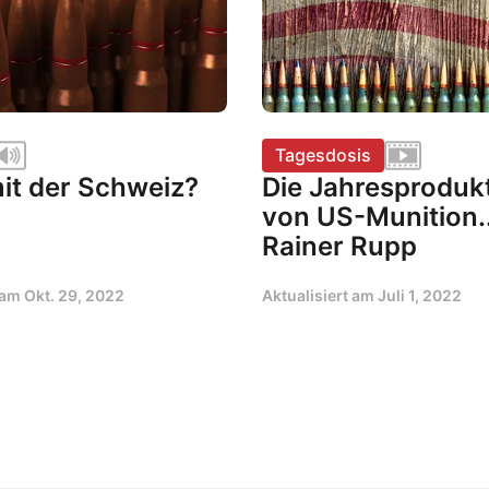
Tagesdosis
mit der Schweiz?
Die Jahresproduk
von US-Munition..
Rainer Rupp
t am
Okt. 29, 2022
Aktualisiert am
Juli 1, 2022