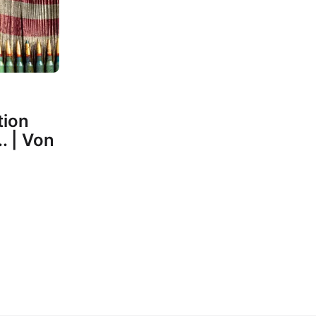
tion
. | Von