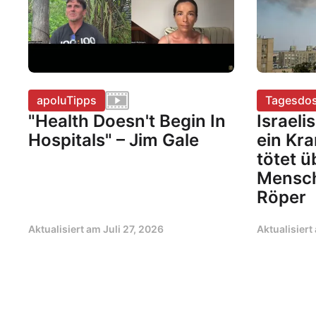
apoluTipps
Tagesdos
"Health Doesn't Begin In
Israeli
Hospitals" – Jim Gale
ein Kr
tötet 
Mensch
Röper
Aktualisiert am
Juli 27, 2026
Aktualisier