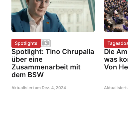
Spotlights
Tagesdos
Spotlight: Tino Chrupalla
Die Amp
über eine
was ko
Zusammenarbeit mit
Von He
dem BSW
Aktualisiert am
Dez. 4, 2024
Aktualisier