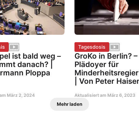
is
Tagesdosis
el ist bald weg –
GroKo in Berlin? 
mmt danach? |
Plädoyer für
rmann Ploppa
Minderheitsregie
| Von Peter Haise
t am
März 2, 2024
Aktualisiert am
März 6, 2023
Mehr laden