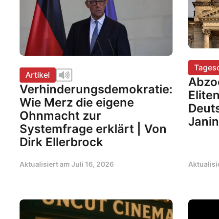
Tages
Artikel
Abzo
Verhinderungsdemokratie:
Elite
Wie Merz die eigene
Deuts
Ohnmacht zur
Janin
Systemfrage erklärt | Von
Dirk Ellerbrock
Aktualisiert am
Juli 16, 2026
Aktualis