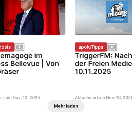
dosis
apoluTipps
Demagoge im
TriggerFM: Nach
ss Bellevue | Von
der Freien Medi
Gräser
10.11.2025
iert am
Nov. 12, 2025
Aktualisiert am
Nov. 10, 202
Mehr laden