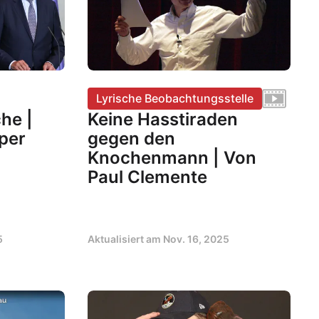
Lyrische Beobachtungsstelle
he |
Keine Hasstiraden
per
gegen den
Knochenmann | Von
Paul Clemente
5
Aktualisiert am
Nov. 16, 2025