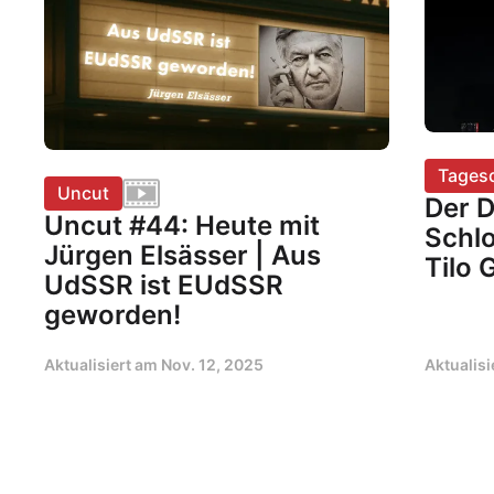
Tages
Uncut
Der 
Uncut #44: Heute mit
Schlo
Jürgen Elsässer | Aus
Tilo 
UdSSR ist EUdSSR
geworden!
Aktualisiert am
Nov. 12, 2025
Aktualis