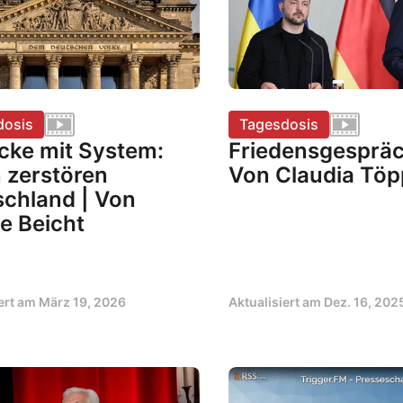
dosis
Tagesdosis
cke mit System:
Friedensgespräc
n zerstören
Von Claudia Töp
chland | Von
e Beicht
iert am
März 19, 2026
Aktualisiert am
Dez. 16, 202