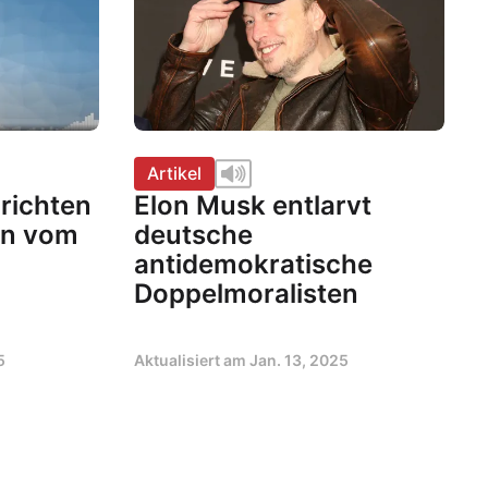
Artikel
richten
Elon Musk entlarvt
en vom
deutsche
antidemokratische
Doppelmoralisten
5
Aktualisiert am
Jan. 13, 2025