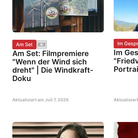
Im Gesp
Am Set
Im Ges
Am Set: Filmpremiere
"Friedv
"Wenn der Wind sich
Portrai
dreht" | Die Windkraft-
Doku
Aktualisiert am
Juli 7, 2026
Aktualisier