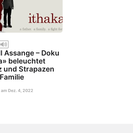
ll Assange – Doku
a» beleuchtet
z und Strapazen
 Familie
t am
Dez. 4, 2022