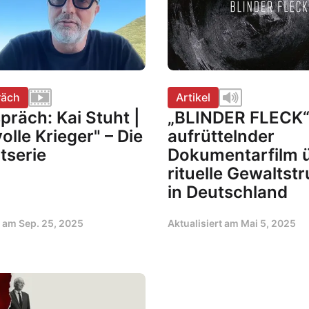
räch
Artikel
präch: Kai Stuht |
„BLINDER FLECK“ 
olle Krieger" – Die
aufrüttelnder
tserie
Dokumentarfilm 
rituelle Gewaltst
in Deutschland
t am
Sep. 25, 2025
Aktualisiert am
Mai 5, 2025