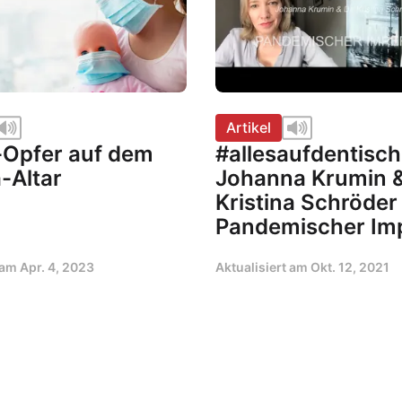
Artikel
-Opfer auf dem
#allesaufdentisch
-Altar
Johanna Krumin &
Kristina Schröder
Pandemischer Imp
t am
Apr. 4, 2023
Aktualisiert am
Okt. 12, 2021