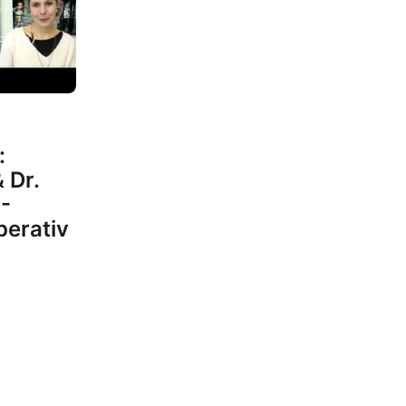
:
 Dr.
 -
erativ