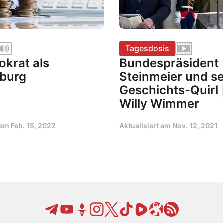
Tagesdosis
okrat als
Bundespräsident
burg
Steinmeier und se
Geschichts-Quirl 
Willy Wimmer
t am
Feb. 15, 2022
Aktualisiert am
Nov. 12, 2021