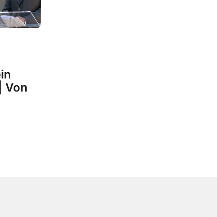
in
| Von