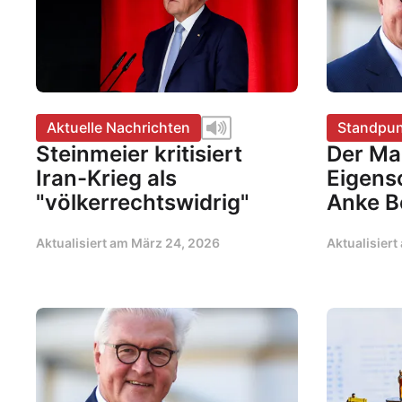
Aktuelle Nachrichten
Standpun
Steinmeier kritisiert
Der Ma
Iran-Krieg als
Eigens
"völkerrechtswidrig"
Anke B
Aktualisiert am
März 24, 2026
Aktualisier