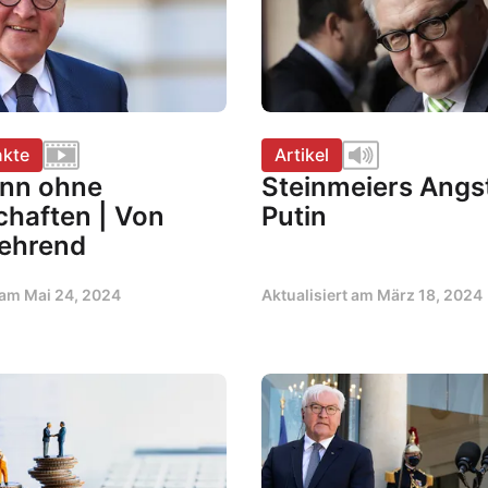
kte
Artikel
nn ohne
Steinmeiers Angs
chaften | Von
Putin
ehrend
t am
Mai 24, 2024
Aktualisiert am
März 18, 2024