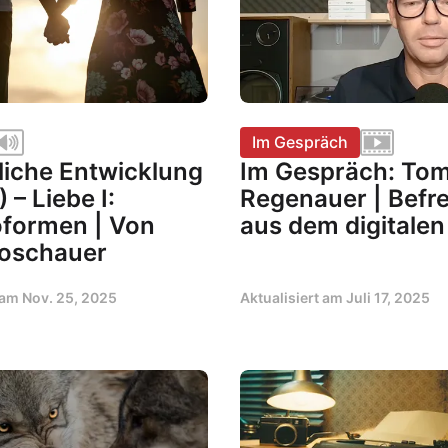
Im Gespräch
liche Entwicklung
Im Gespräch: Tom
) – Liebe I:
Regenauer | Befr
formen | Von
aus dem digitale
oschauer
t am
Nov. 25, 2025
Aktualisiert am
Juli 17, 2025