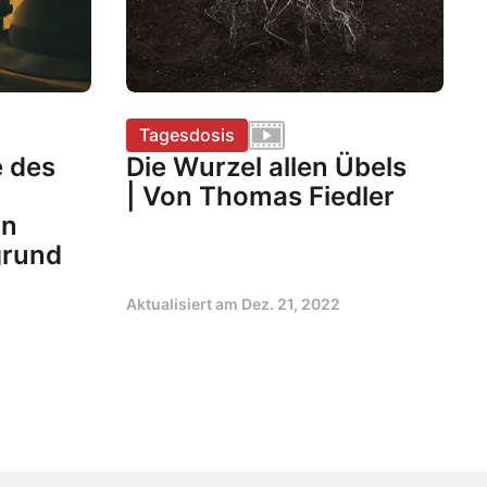
Tagesdosis
e des
Die Wurzel allen Übels
| Von Thomas Fiedler
on
grund
Aktualisiert am
Dez. 21, 2022