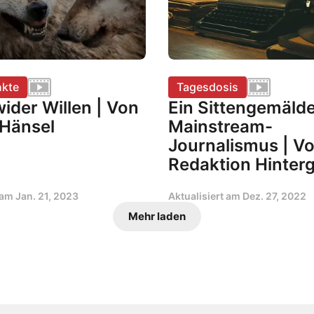
kte
Tagesdosis
ider Willen | Von
Ein Sittengemäld
 Hänsel
Mainstream-
Journalismus | V
Redaktion Hinter
t am
Jan. 21, 2023
Aktualisiert am
Dez. 27, 2022
Mehr laden