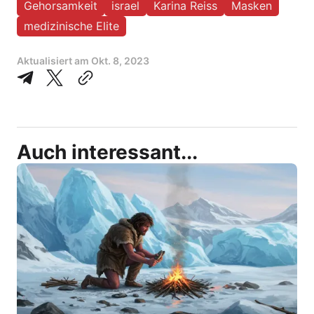
Gehorsamkeit
israel
Karina Reiss
Masken
medizinische Elite
Aktualisiert am
Okt. 8, 2023
Auch interessant...