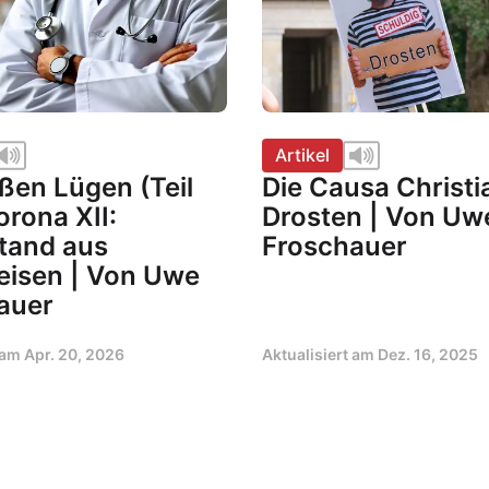
Artikel
ßen Lügen (Teil
Die Causa Christi
orona XII:
Drosten | Von Uw
tand aus
Froschauer
eisen | Von Uwe
auer
t am
Apr. 20, 2026
Aktualisiert am
Dez. 16, 2025