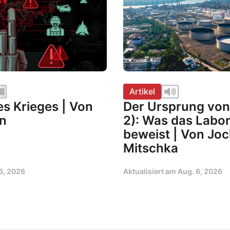
Artikel
es Krieges | Von
Der Ursprung von 
n
2): Was das Labor
beweist | Von Jo
Mitschka
6, 2026
Aktualisiert am
Aug. 6, 2026