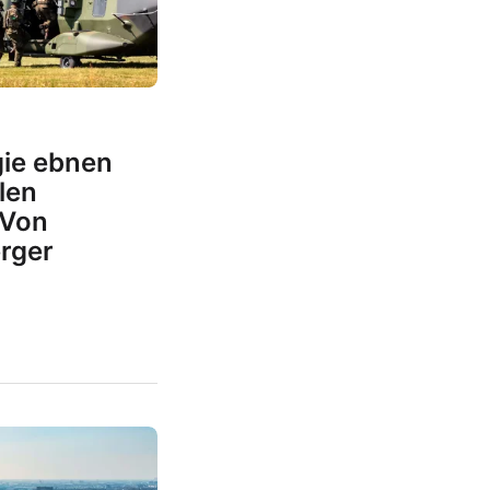
gie ebnen
len
 Von
rger