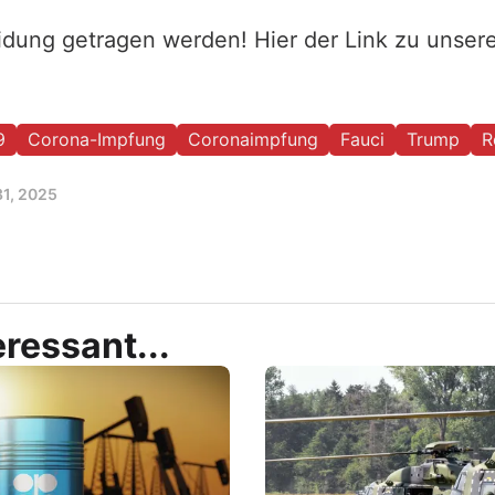
eidung getragen werden! Hier der Link zu unse
9
Corona-Impfung
Coronaimpfung
Fauci
Trump
R
31, 2025
ressant...