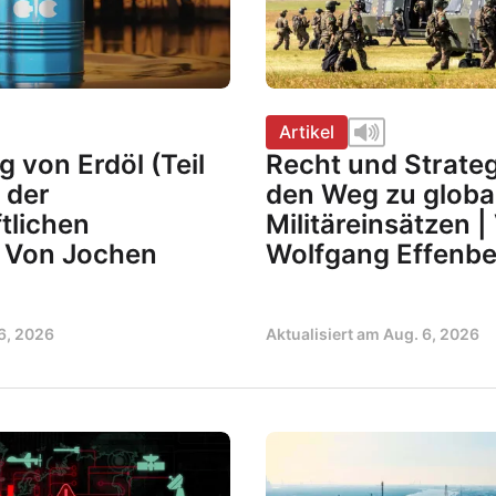
Artikel
 von Erdöl (Teil
Recht und Strate
t der
den Weg zu globa
tlichen
Militäreinsätzen |
| Von Jochen
Wolfgang Effenbe
6, 2026
Aktualisiert am
Aug. 6, 2026