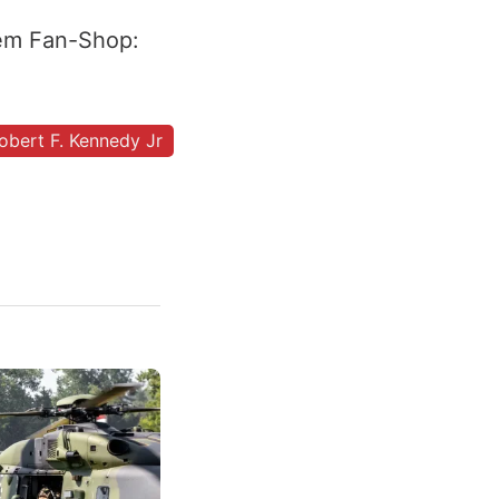
rem Fan-Shop:
obert F. Kennedy Jr