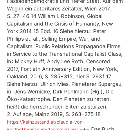
Fassadendemokratie und Tiefer Staat. Auf dem
Weg in ein autoritäres Zeitalter, Wien 2017,
S. 27−46 14 William I. Robinson, Global
Capitalism and the Crisis of Humanity, New
York 2014 15 Ebd. 16 Siehe hierzu : Peter
Phillips et. al., Selling Empire, War, and
Capitalism. Public Relations Propaganda Firms
in Service to the Transnational Capitalist Class,
in : Mickey Huff, Andy Lee Roth, Censored
2017, Fortieth Anniversary Edition, New York,
Oakland, 2016, S. 285−315, hier S. 293 f 17
Siehe hierzu : Ullrich Mies, Planetarer Supergau,
in: Jens Wernicke, Dirk Pohlmann (Hg.), Die
Öko-Katas­trophe. Den Planeten zu retten,
heißt die herrschenden Eliten zu stürzen,
2. Auflage, Mainz 2019, S. 263−275 18
https://keinzustand.at/claudia-von-
+++ Das Buch
werlhof/menschendaemmerung/