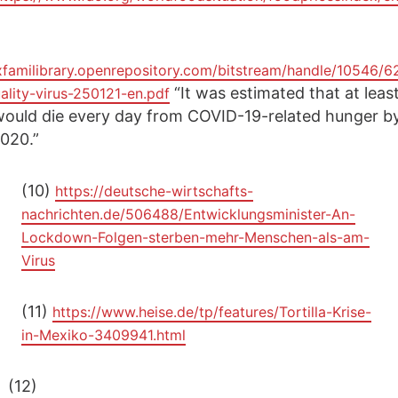
oxfamilibrary.openrepository.com/bitstream/handle/10546/6
“It was estimated that at leas
ality-virus-250121-en.pdf
would die every day from COVID-19-related hunger b
020.”
(10)
https://deutsche-wirtschafts-
nachrichten.de/506488/Entwicklungsminister-An-
Lockdown-Folgen-sterben-mehr-Menschen-als-am-
Virus
(11)
https://www.heise.de/tp/features/Tortilla-Krise-
in-Mexiko-3409941.html
(12)