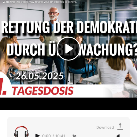
Download
0:00
/
10:41
1×