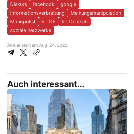
Diskurs
facebook
google
Informationsverbreitung
Meinungsmanipulation
Monopolist
RT DE
RT Deutsch
soziale netzwerke
Aktualisiert am
Aug. 24, 2022
Auch interessant...