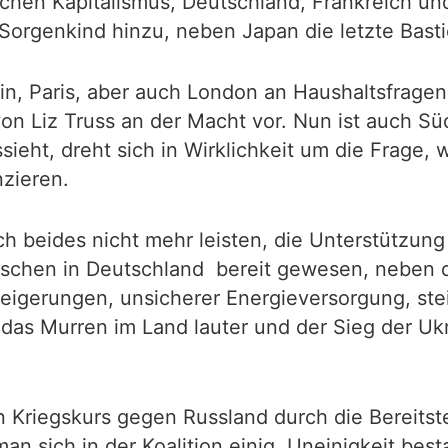
ichen Kapitalismus, Deutschland, Frankreich u
orgenkind hinzu, neben Japan die letzte Bast
in, Paris, aber auch London an Haushaltsfragen 
n Liz Truss an der Macht vor. Nun ist auch Sü
eht, dreht sich in Wirklichkeit um die Frage, 
nzieren.
h beides nicht mehr leisten, die Unterstützung 
schen in Deutschland bereit gewesen, neben d
teigerungen, unsicherer Energieversorgung, s
 das Murren im Land lauter und der Sieg der Uk
Kriegskurs gegen Russland durch die Bereitste
an sich in der Koalition einig. Uneinigkeit bes