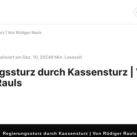
z | Von Rüdiger Rauls
alisiert am
Dez. 10, 2024
6 Min. Lesezeit
gssturz durch Kassensturz |
Rauls