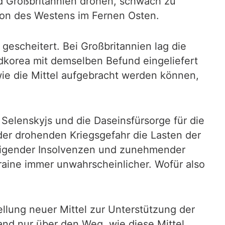
nd Großbritannien drohen, schwach zu
ion des Westens im Fernen Osten.
gescheitert. Bei Großbritannien lag die
dkorea mit demselben Befund eingeliefert
wie die Mittel aufgebracht werden können,
Selenskyjs und die Daseinsfürsorge für die
er drohenden Kriegsgefahr die Lasten der
teigender Insolvenzen und zunehmender
raine immer unwahrscheinlicher. Wofür also
llung neuer Mittel zur Unterstützung der
tand nur über den Weg, wie diese Mittel