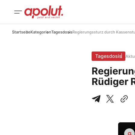
Startseite
Kategorien
Tagesdosis
Regierungssturz durch Kassenstur
Tagesdosis
Aktu
Regierun
Rüdiger 