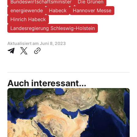
Bundeswirtschaftsminister
Die Grünen
energiewende
Habeck
Hannover Messe
Hinrich Habeck
Landesregierung Schleswig-Holstein
Aktualisiert am
Juni 8, 2023
Auch interessant...