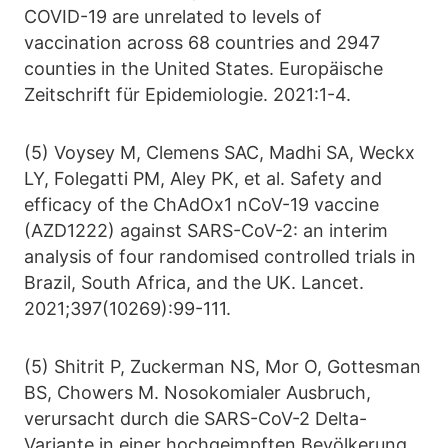
COVID-19 are unrelated to levels of
vaccination across 68 countries and 2947
counties in the United States. Europäische
Zeitschrift für Epidemiologie. 2021:1-4.
(5) Voysey M, Clemens SAC, Madhi SA, Weckx
LY, Folegatti PM, Aley PK, et al. Safety and
efficacy of the ChAdOx1 nCoV-19 vaccine
(AZD1222) against SARS-CoV-2: an interim
analysis of four randomised controlled trials in
Brazil, South Africa, and the UK. Lancet.
2021;397(10269):99-111.
(5) Shitrit P, Zuckerman NS, Mor O, Gottesman
BS, Chowers M. Nosokomialer Ausbruch,
verursacht durch die SARS-CoV-2 Delta-
Variante in einer hochgeimpften Bevölkerung,