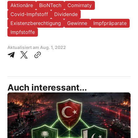
Aktionäre
BioNTech
Comirnaty
Covid-Impfstoff
Dividende
Existenzberechtigung
Gewinne
Impfpräparate
Impfstoffe
Aktualisiert am
Aug. 1, 2022
Auch interessant...