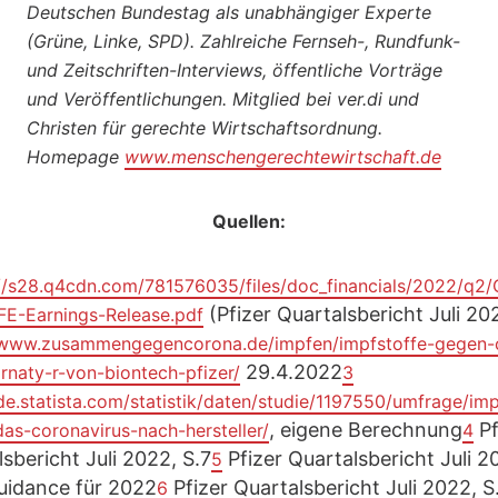
Deutschen Bundestag als unabhängiger Experte
(Grüne, Linke, SPD). Zahlreiche Fernseh-, Rundfunk-
und Zeitschriften-Interviews, öffentliche Vorträge
und Veröffentlichungen. Mitglied bei ver.di und
Christen für gerechte Wirtschaftsordnung.
Homepage
www.menschengerechtewirtschaft.de
Quellen:
://s28.q4cdn.com/781576035/files/doc_financials/2022/q2/
(Pfizer Quartalsbericht Juli 20
E-Earnings-Release.pdf
/www.zusammengegencorona.de/impfen/impfstoffe-gegen-
29.4.2022
rnaty-r-von-biontech-pfizer/
3
/de.statista.com/statistik/daten/studie/1197550/umfrage/im
, eigene Berechnung
Pf
as-coronavirus-nach-hersteller/
4
sbericht Juli 2022, S.7
Pfizer Quartalsbericht Juli 2
5
Guidance für 2022
Pfizer Quartalsbericht Juli 2022, S
6