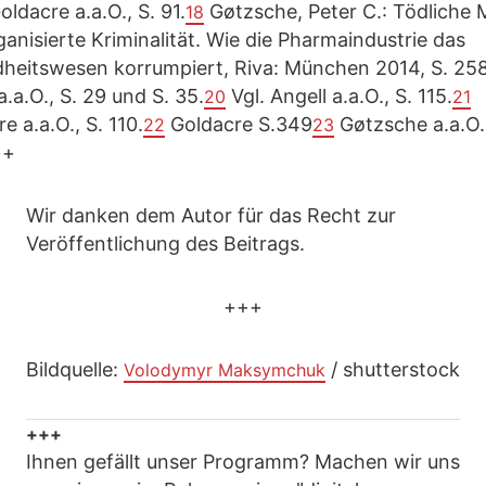
ldacre a.a.O., S. 91.
Gøtzsche, Peter C.: Tödliche 
18
anisierte Kriminalität. Wie die Pharmaindustrie das
heitswesen korrumpiert, Riva: München 2014, S. 258
a.a.O., S. 29 und S. 35.
Vgl. Angell a.a.O., S. 115.
20
21
e a.a.O., S. 110.
Goldacre S.349
Gøtzsche a.a.O.,
22
23
++
Wir danken dem Autor für das Recht zur
Veröffentlichung des Beitrags.
+++
Bildquelle:
/ shutterstock
Volodymyr Maksymchuk
+++
Ihnen gefällt unser Programm? Machen wir uns