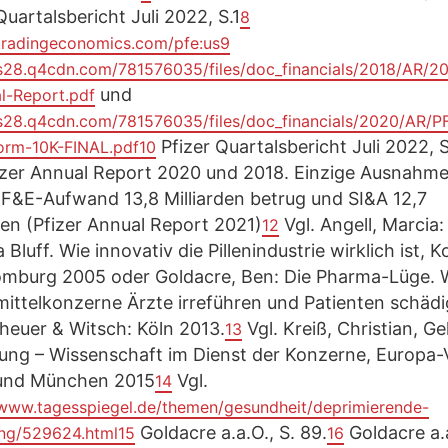
Quartalsbericht Juli 2022, S.1
8
/tradingeconomics.com/pfe:us
9
/s28.q4cdn.com/781576035/files/doc_financials/2018/AR/2
und
al-Report.pdf
/s28.q4cdn.com/781576035/files/doc_financials/2020/AR/P
Pfizer Quartalsbericht Juli 2022, 
orm-10K-FINAL.pdf
10
fizer Annual Report 2020 und 2018. Einzige Ausnahme
r F&E-Aufwand 13,8 Milliarden betrug und SI&A 12,7
den (Pfizer Annual Report 2021)
Vgl. Angell, Marcia:
12
Bluff. Wie innovativ die Pillenindustrie wirklich ist, 
mburg 2005 oder Goldacre, Ben: Die Pharma-Lüge. 
mittelkonzerne Ärzte irreführen und Patienten schädi
heuer & Witsch: Köln 2013.
Vgl. Kreiß, Christian, G
13
ung – Wissenschaft im Dienst der Konzerne, Europa-
 und München 2015
Vgl.
14
/www.tagesspiegel.de/themen/gesundheit/deprimierende-
Goldacre a.a.O., S. 89.
Goldacre a.a
ng/529624.html
15
16