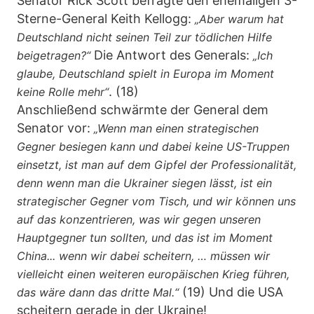
Senator Rick Scott befragte den ehemaligen 3-
Sterne-General Keith Kellogg:
„Aber warum hat
Deutschland nicht seinen Teil zur tödlichen Hilfe
Die Antwort des Generals:
beigetragen?“
„Ich
glaube, Deutschland spielt in Europa im Moment
. (18)
keine Rolle mehr“
Anschließend schwärmte der General dem
Senator vor:
„Wenn man einen strategischen
Gegner besiegen kann und dabei keine US-Truppen
einsetzt, ist man auf dem Gipfel der Professionalität,
denn wenn man die Ukrainer siegen lässt, ist ein
strategischer Gegner vom Tisch, und wir können uns
auf das konzentrieren, was wir gegen unseren
Hauptgegner tun sollten, und das ist im Moment
China... wenn wir dabei scheitern, … müssen wir
vielleicht einen weiteren europäischen Krieg führen,
(19) Und die USA
das wäre dann das dritte Mal.“
scheitern gerade in der Ukraine!